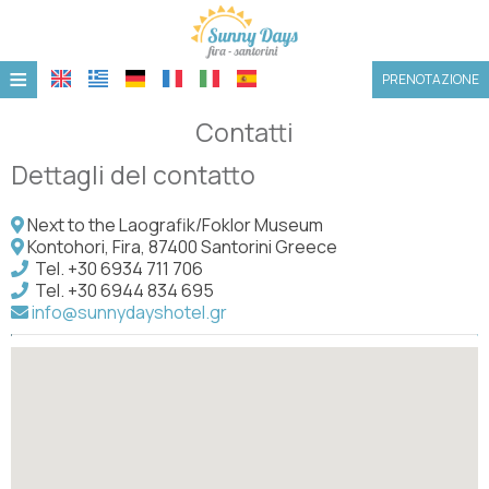
≡
PRENOTAZIONE
HOME
Contatti
POSIZIONE
Dettagli del contatto
ALLOGGIO
Next to the Laografik/Foklor Museum
Kontohori, Fira, 87400 Santorini Greece
STRUTTURE
Tel.
+30 6934 711 706
Tel.
+30 6944 834 695
GALLERIA FOTOGRAFICA
info@sunnydayshotel.gr